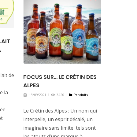
LAIT
s
lait de
FOCUS SUR... LE CRÉTIN DES
ALPES
e la
13/09/2021
3420
Produits
née
Le Crétin des Alpes : Un nom qui
et
interpelle, un esprit décalé, un
e
imaginaire sans limite, tels sont
les atouts d’une marque à