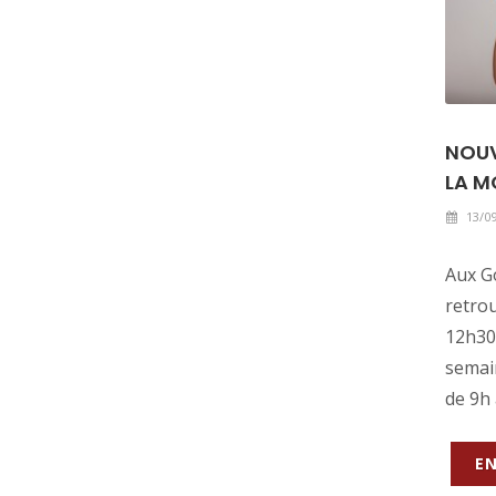
NOUV
LA M
13/09
Aux G
retrou
12h30
semai
de 9h 
EN