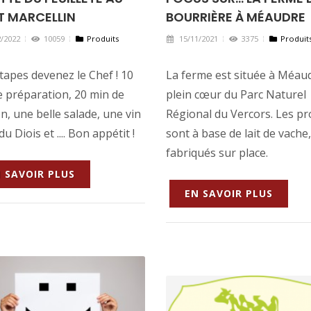
T MARCELLIN
BOURRIÈRE À MÉAUDRE
/2022
10059
Produits
15/11/2021
3375
Produit
tapes devenez le Chef ! 10
La ferme est située à Méau
e préparation, 20 min de
plein cœur du Parc Naturel
n, une belle salade, une vin
Régional du Vercors. Les pr
du Diois et .... Bon appétit !
sont à base de lait de vache,
fabriqués sur place.
 SAVOIR PLUS
EN SAVOIR PLUS