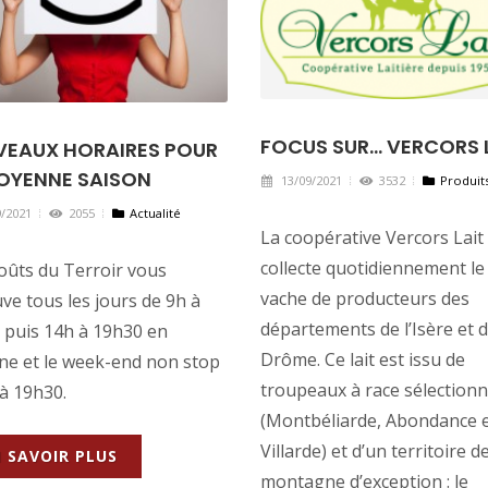
FOCUS SUR... VERCORS 
EAUX HORAIRES POUR
OYENNE SAISON
13/09/2021
3532
Produit
/2021
2055
Actualité
La coopérative Vercors Lait
collecte quotidiennement le 
oûts du Terroir vous
vache de producteurs des
ve tous les jours de 9h à
départements de l’Isère et d
 puis 14h à 19h30 en
Drôme. Ce lait est issu de
ne et le week-end non stop
troupeaux à race sélection
à 19h30.
(Montbéliarde, Abondance 
Villarde) et d’un territoire d
 SAVOIR PLUS
montagne d’exception : le