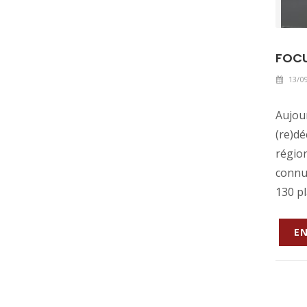
FOCU
13/09
Aujou
(re)dé
régio
connu
130 p
EN