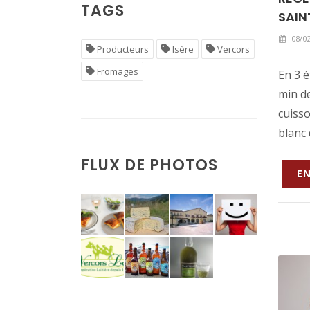
TAGS
SAIN
08/02
Producteurs
Isère
Vercors
Fromages
En 3 é
min d
cuisso
blanc 
FLUX DE PHOTOS
EN